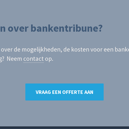
n over bankentribune?
 over de mogelijkheden, de kosten voor een banke
ag? Neem
contact
op.
VRAAG EEN OFFERTE AAN