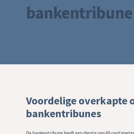
bankentribune
Voordelige overkapte o
bankentribunes
De bankentribune heeft een diepte van 60 centimeter