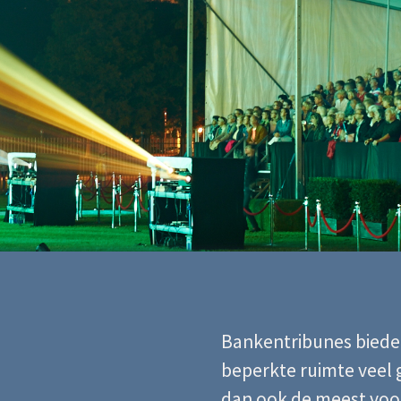
Bankentribunes biede
beperkte ruimte veel g
dan ook de meest voor