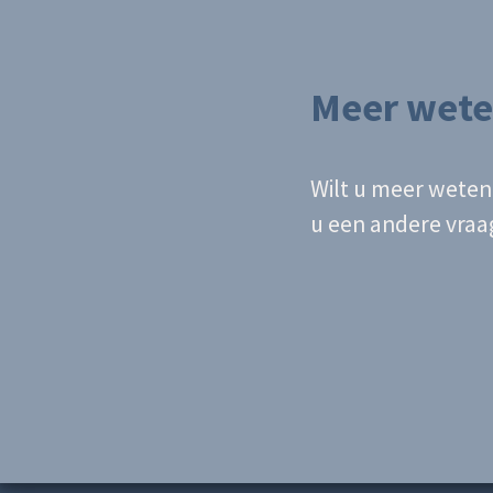
Meer wete
Wilt u meer weten
u een andere vra