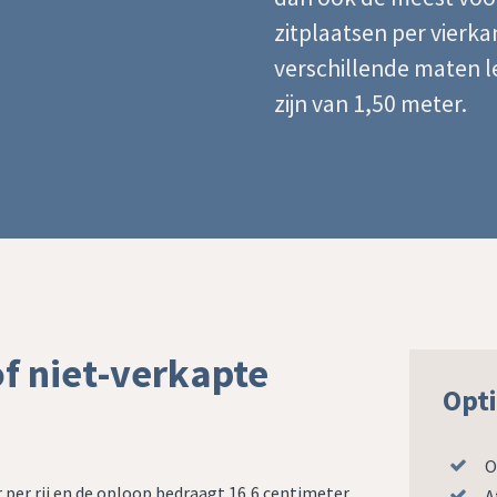
zitplaatsen per vierkan
verschillende maten 
zijn van 1,50 meter.
f niet-verkapte
Opti
O
 per rij en de oploop bedraagt 16,6 centimeter
A