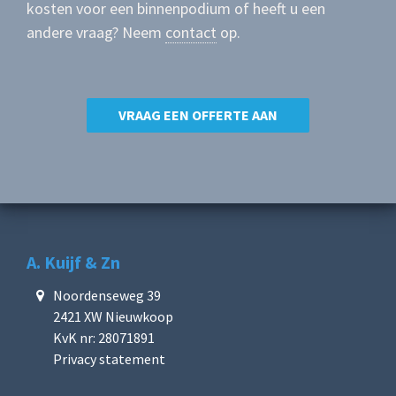
kosten voor een binnenpodium of heeft u een
andere vraag? Neem
contact
op.
VRAAG EEN OFFERTE AAN
A. Kuijf & Zn
Noordenseweg 39
2421 XW Nieuwkoop
KvK nr: 28071891
Privacy statement