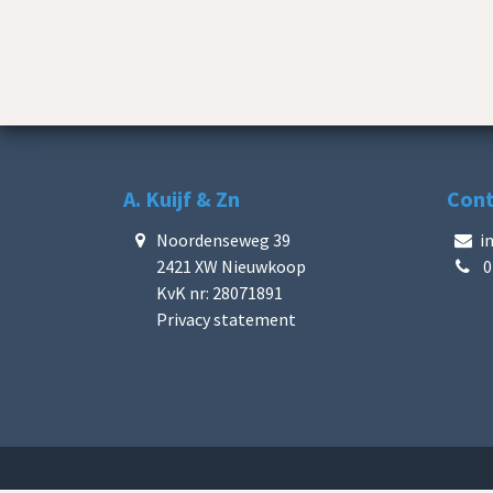
A. Kuijf & Zn
Con
Noordenseweg 39
i
2421 XW Nieuwkoop
0
KvK nr: 28071891
Privacy statement