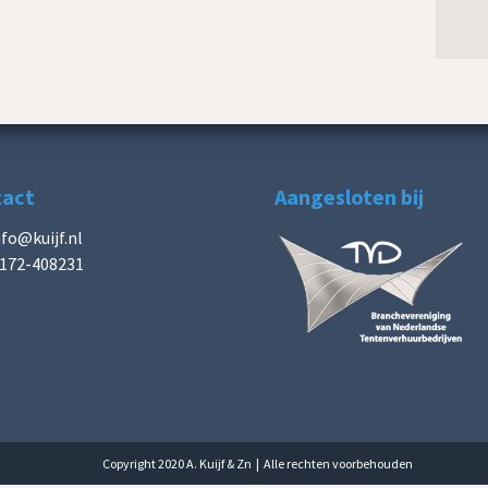
tact
Aangesloten bij
nfo@kuijf.nl
172-408231
Copyright 2020 A. Kuijf & Zn | Alle rechten voorbehouden