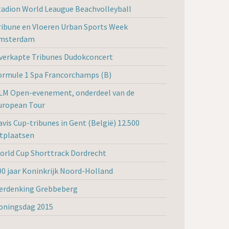
tadion World Leaugue Beachvolleyball
ribune en Vloeren Urban Sports Week
msterdam
verkapte Tribunes Dudokconcert
ormule 1 Spa Francorchamps (B)
LM Open-evenement, onderdeel van de
uropean Tour
avis Cup-tribunes in Gent (België) 12.500
itplaatsen
orld Cup Shorttrack Dordrecht
00 jaar Koninkrijk Noord-Holland
erdenking Grebbeberg
oningsdag 2015