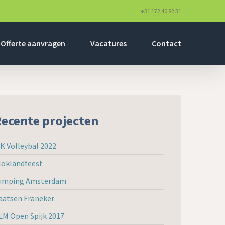
+31 172 40 82 31
Offerte aanvragen
Vacatures
Contact
ecente projecten
K Volleybal 2022
loklandfeest
umping Amsterdam
aatsen Franeker
LM Open Spijk 2017