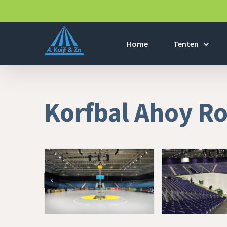
Home
Tenten
Korfbal Ahoy R