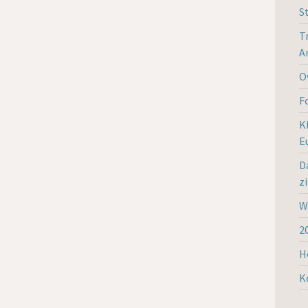
S
T
A
O
F
K
E
D
z
W
2
H
K