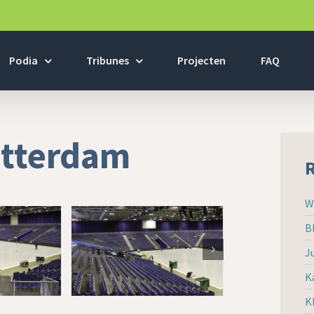
Podia
Tribunes
Projecten
FAQ
otterdam
R
W
B
J
K
K