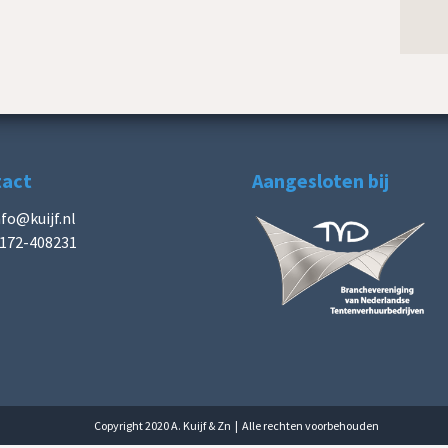
tact
Aangesloten bij
nfo@kuijf.nl
172-408231
Copyright 2020 A. Kuijf & Zn | Alle rechten voorbehouden