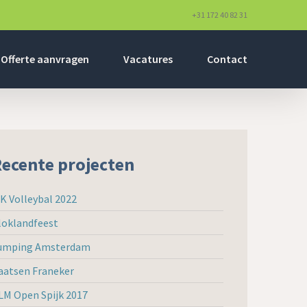
+31 172 40 82 31
Offerte aanvragen
Vacatures
Contact
ecente projecten
K Volleybal 2022
loklandfeest
umping Amsterdam
aatsen Franeker
LM Open Spijk 2017