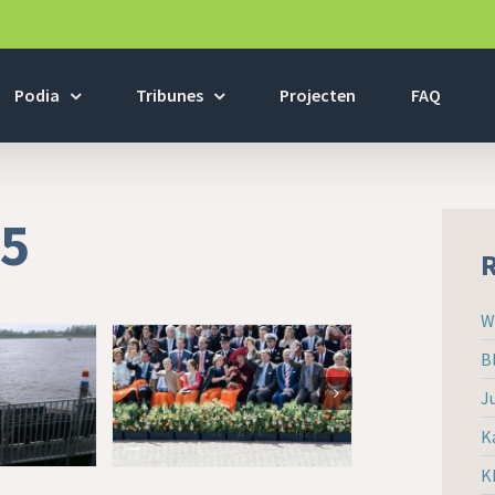
Podia
Tribunes
Projecten
FAQ
15
R
W
B
J
K
K