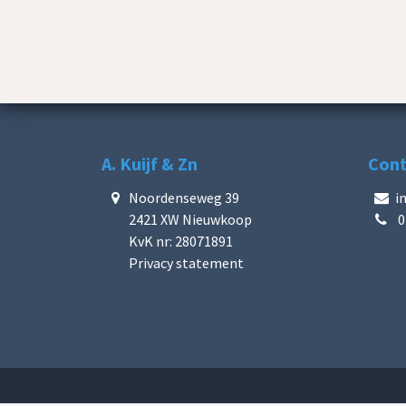
A. Kuijf & Zn
Con
Noordenseweg 39
i
2421 XW Nieuwkoop
0
KvK nr: 28071891
Privacy statement