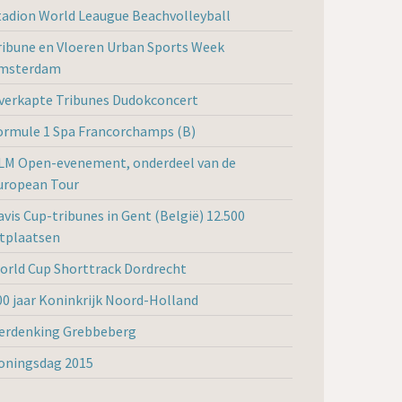
tadion World Leaugue Beachvolleyball
ribune en Vloeren Urban Sports Week
msterdam
verkapte Tribunes Dudokconcert
ormule 1 Spa Francorchamps (B)
LM Open-evenement, onderdeel van de
uropean Tour
avis Cup-tribunes in Gent (België) 12.500
itplaatsen
orld Cup Shorttrack Dordrecht
00 jaar Koninkrijk Noord-Holland
erdenking Grebbeberg
oningsdag 2015