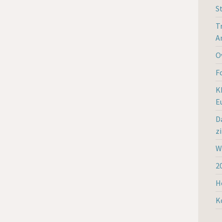
S
T
A
O
F
K
E
D
z
W
2
H
K